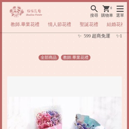
0
搜尋
購物車
選單
教師.畢業花禮
情人節花禮
聖誕花禮
結婚花禮
✨ 599 超商免運 ✨1000
全部商品
教師.畢業花禮
.