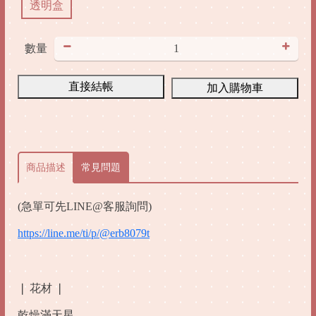
透明盒
/
數量
/
直接結帳
加入購物車
/
/
商品描述
常見問題
.
(急單可先LINE@客服詢問)
https://line.me/ti/p/@erb8079t
/
/
❘
花材 ❘
乾燥滿天星