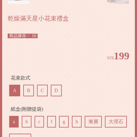
乾燥滿天星小花束禮盒
商品庫存
10
199
NT$
花束款式
/
A
B
C
D
/
紙盒(附贈提袋)
/
a
b
c
f
g
h
漸層
大理石