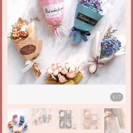
1
/
7