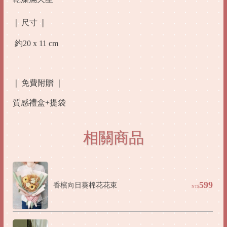
/
❘
尺寸
❘

約20 x 11 cm

❘
免費附贈
❘
質感禮盒+提袋
相關商品
599
香檳向日葵棉花花束
NT$